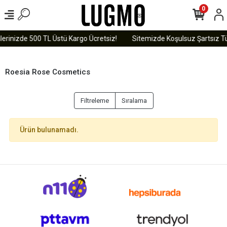
0
lerinizde 500 TL Üstü Kargo Ücretsiz!
Sitemizde Koşulsuz Şartsız Tü
Roesia Rose Cosmetics
Filtreleme
Sıralama
Ürün bulunamadı.