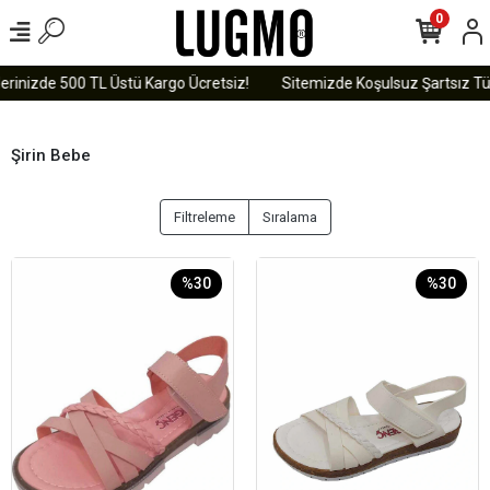
0
erinizde 500 TL Üstü Kargo Ücretsiz!
Sitemizde Koşulsuz Şartsız Tüm
Şirin Bebe
Filtreleme
Sıralama
%30
%30