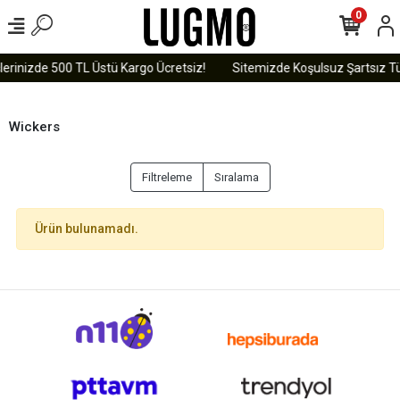
0
lerinizde 500 TL Üstü Kargo Ücretsiz!
Sitemizde Koşulsuz Şartsız Tü
Wickers
Filtreleme
Sıralama
Ürün bulunamadı.