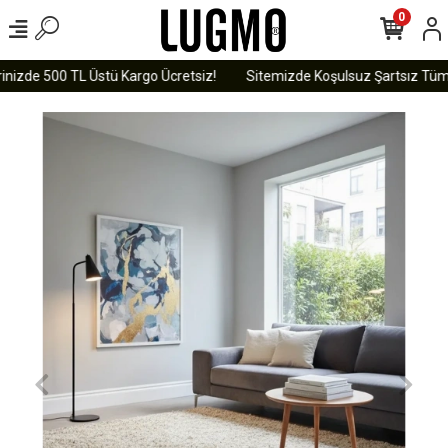
0
nizde 500 TL Üstü Kargo Ücretsiz!
Sitemizde Koşulsuz Şartsız Tüm Ür