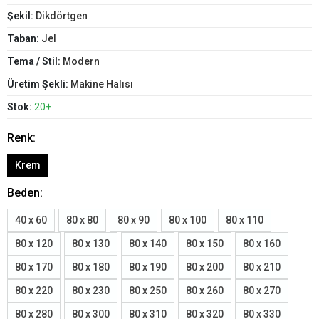
Şekil:
Dikdörtgen
Taban:
Jel
Tema / Stil:
Modern
Üretim Şekli:
Makine Halısı
Stok:
20+
Renk:
Krem
Beden:
40 x 60
80 x 80
80 x 90
80 x 100
80 x 110
80 x 120
80 x 130
80 x 140
80 x 150
80 x 160
80 x 170
80 x 180
80 x 190
80 x 200
80 x 210
80 x 220
80 x 230
80 x 250
80 x 260
80 x 270
80 x 280
80 x 300
80 x 310
80 x 320
80 x 330