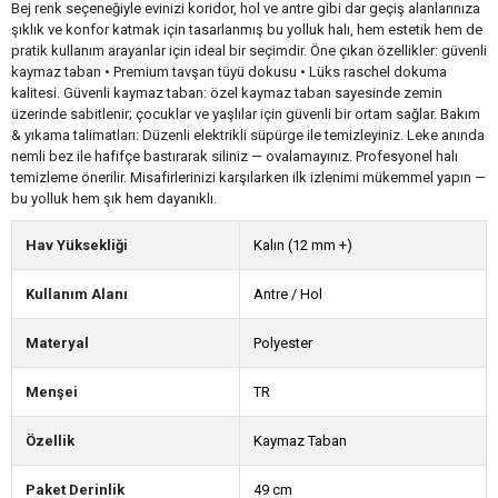
Bej renk seçeneğiyle evinizi koridor, hol ve antre gibi dar geçiş alanlarınıza
şıklık ve konfor katmak için tasarlanmış bu yolluk halı, hem estetik hem de
pratik kullanım arayanlar için ideal bir seçimdir. Öne çıkan özellikler: güvenli
kaymaz taban • Premium tavşan tüyü dokusu • Lüks raschel dokuma
kalitesi. Güvenli kaymaz taban: özel kaymaz taban sayesinde zemin
üzerinde sabitlenir; çocuklar ve yaşlılar için güvenli bir ortam sağlar. Bakım
& yıkama talimatları: Düzenli elektrikli süpürge ile temizleyiniz. Leke anında
nemli bez ile hafifçe bastırarak siliniz — ovalamayınız. Profesyonel halı
temizleme önerilir. Misafirlerinizi karşılarken ilk izlenimi mükemmel yapın —
bu yolluk hem şık hem dayanıklı.
Hav Yüksekliği
Kalın (12 mm +)
Kullanım Alanı
Antre / Hol
Materyal
Polyester
Menşei
TR
Özellik
Kaymaz Taban
Paket Derinlik
49 cm