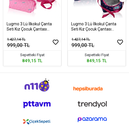
Lugmo 3 Lü İlkokul Çanta
Lugmo 3 Lü İlkokul Çanta
Seti Kız Çocuk Çantası
Seti Kız Çocuk Çantası
Astarlı Love SueandSe
Astarlı Love Sue Mor-
Pembe
1.427,14 TL
Pembe
1.427,14 TL
999,00 TL
999,00 TL
Sepetteki Fiyat
Sepetteki Fiyat
849,15 TL
849,15 TL