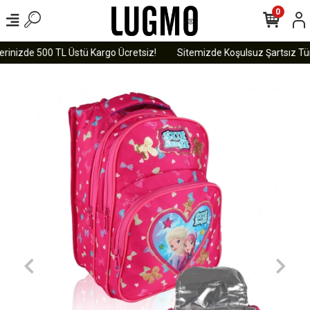
0
rinizde 500 TL Üstü Kargo Ücretsiz!
Sitemizde Koşulsuz Şartsız Tüm 