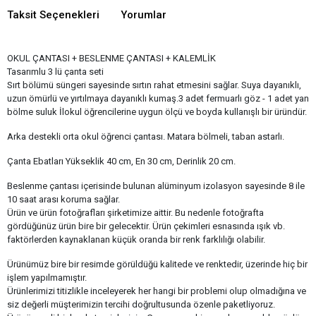
Taksit Seçenekleri
Yorumlar
OKUL ÇANTASI + BESLENME ÇANTASI + KALEMLİK
Tasarımlu 3 lü çanta seti
Sırt bölümü süngeri sayesinde sırtın rahat etmesini sağlar. Suya dayanıklı,
uzun ömürlü ve yırtılmaya dayanıklı kumaş.3 adet fermuarlı göz - 1 adet yan
bölme suluk İlokul öğrencilerine uygun ölçü ve boyda kullanışlı bir üründür.
Arka destekli orta okul öğrenci çantası. Matara bölmeli, taban astarlı.
Çanta Ebatları Yükseklik 40 cm, En 30 cm, Derinlik 20 cm.
Beslenme çantası içerisinde bulunan alüminyum izolasyon sayesinde 8 ile
10 saat arası koruma sağlar.
Ürün ve ürün fotoğrafları şirketimize aittir. Bu nedenle fotoğrafta
gördüğünüz ürün bire bir gelecektir. Ürün çekimleri esnasında ışık vb.
faktörlerden kaynaklanan küçük oranda bir renk farklılığı olabilir.
Ürünümüz bire bir resimde görüldüğü kalitede ve renktedir, üzerinde hiç bir
işlem yapılmamıştır.
Ürünlerimizi titizlikle inceleyerek her hangi bir problemi olup olmadığına ve
siz değerli müşterimizin tercihi doğrultusunda özenle paketliyoruz.