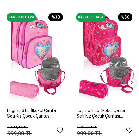
%30
%30
KARGO BEDAVA
KARGO BEDAVA
Lugmo 3 Lü İlkokul Çanta
Lugmo 3 Lü İlkokul Çanta
Seti Kız Çocuk Çantası
Seti Kız Çocuk Çantası
Astarlı Love SueandSe
Astarlı Love Sue Pembe
Pembe
1.427,14 TL
1.427,14 TL
999,00 TL
999,00 TL