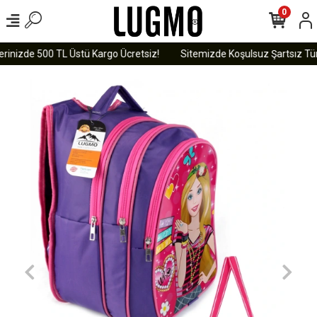
0
rinizde 500 TL Üstü Kargo Ücretsiz!
Sitemizde Koşulsuz Şartsız Tüm 